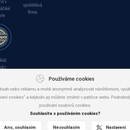
ví v
spolehlivá
ářské
firma
oře
ikát
á i-
ma
Používáme cookies
bsah nebo reklamu a mohli anonymně analyzovat návštěvnost, využív
avení cookies" a kdykoliv jej můžete změnit v patičce webu. Podrob
 WWW STRÁNEK
MACHIN.CZ
používání souborů cookies.
Souhlasíte s používáním cookies?
Ano, souhlasím
Nesouhlasím
Nastavení