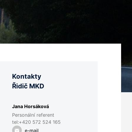
Kontakty
Řidič MKD
Jana Horsáková
Personální referent
tel:+420 572 524 165
e-mail