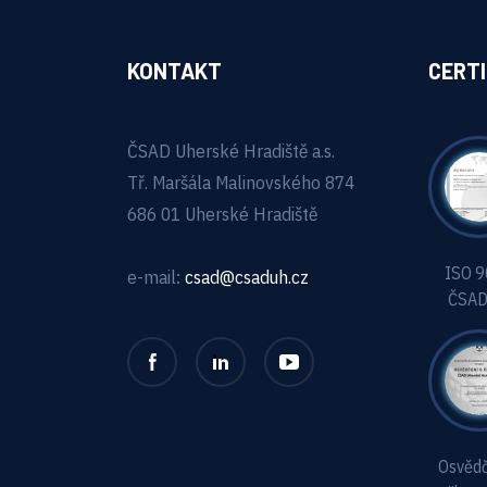
KONTAKT
CERTI
ČSAD Uherské Hradiště a.s.
Tř. Maršála Malinovského 874
686 01 Uherské Hradiště
ISO 
e-mail:
csad@csaduh.cz
ČSAD
Osvědč