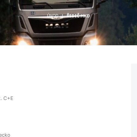
ÚVOD
|
ŘIDIČ MKD
k. C+E
Řecko