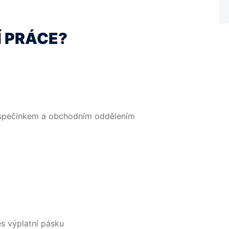
Í PRÁCE?
ispečinkem a obchodním oddělením
es výplatní pásku