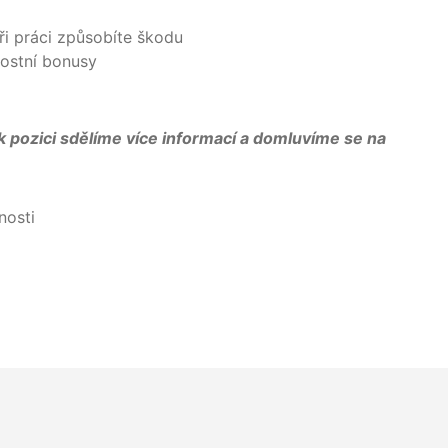
tnanecké benefity
ři práci způsobíte škodu
nostní bonusy
k pozici sdělíme více informací a domluvíme se na
nosti