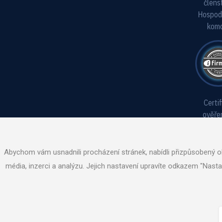
členst
Hospod
kom
Certif
ověřen
fir
Abychom vám usnadnili procházení stránek, nabídli přizpůsobený o
média, inzerci a analýzu. Jejich nastavení upravíte odkazem "Nast
© 2026
CSADUH.CZ
|
NASTAVENÍ COOKIES
| TVORBA