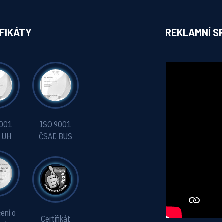
FIKÁTY
REKLAMNÍ SP
9001
ISO 9001
 UH
ČSAD BUS
ení o
Certifikát