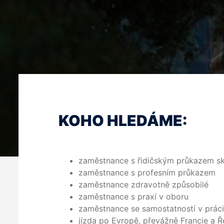
KOHO HLEDÁME:
zaměstnance s řidičským průkazem s
zaměstnance s profesním průkazem
zaměstnance zdravotně způsobilé
zaměstnance s praxí v oboru
zaměstnance se samostatností v práci
jízda po Evropě, převážně Francie a 